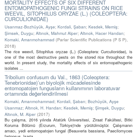
MORTALITY EFFECTS OF SIX DIFFERENT
ENTOMOPATHOGENIC FUNGI STRAINS ON RICE
WEEVIL, SITOPHILUS ORYZAE (L.) (COLEOPTERA:
CURCULIONIDAE)
Usanmaz-Bozhüyük, Ayşe
;
Kordali, Şaban
;
Kesdek, Memiş
;
Şimsek, Duygu
;
Altınok, Mahmut Alper
;
Altınok, Hacer Handan
;
Komaki, Amanmohammad
(
Parlar Scientific Publications (P S P)
,
2018
)
The rice weevil, Sitophilus oryzae (L.) (Coleoptera: Curculionidae), is
one of the most destructive pests on the stored rice throughout the
world. In present study, the mortality effects of six entomopathogenic
isolates ...
Tribolium confusum du Val., 1863 (Coleoptera:
Tenebrionidae)’un biyolojik mücadelesinde
entomopatojen fungusların kullanımının laboratuvar
ortamında değerlendirilmesi
Komaki, Amanmohammad
;
Kordali, Şaban
;
Bozhüyük, Ayşe
Usanmaz
;
Altınok, H. Handan
;
Kesdek, Memiş
;
Şimşek, Duygu
;
Altınok, M. Alper
(
2017
)
Bu çalışma, 2016 yılında Atatürk Üniversitesi, Ziraat Fakültesi, Bitki
Koruma Bölümü (Erzurum, Türkiye)'nde yürütülmüştür. Çalışmanın
amacı, yedi entomopatojen fungal (Beauveria bassiana, Paecilomyces
farinosus, Isaria ...