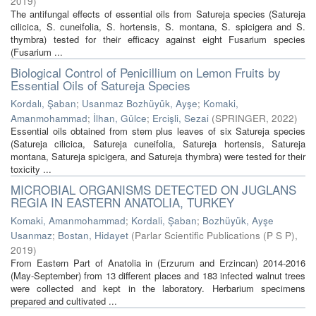
2019
)
The antifungal effects of essential oils from Satureja species (Satureja
cilicica, S. cuneifolia, S. hortensis, S. montana, S. spicigera and S.
thymbra) tested for their efficacy against eight Fusarium species
(Fusarium ...
Biological Control of Penicillium on Lemon Fruits by
Essential Oils of Satureja Species
Kordalı, Şaban
;
Usanmaz Bozhüyük, Ayşe
;
Komaki,
Amanmohammad
;
İlhan, Gülce
;
Ercişli, Sezai
(
SPRINGER
,
2022
)
Essential oils obtained from stem plus leaves of six Satureja species
(Satureja cilicica, Satureja cuneifolia, Satureja hortensis, Satureja
montana, Satureja spicigera, and Satureja thymbra) were tested for their
toxicity ...
MICROBIAL ORGANISMS DETECTED ON JUGLANS
REGIA IN EASTERN ANATOLIA, TURKEY
Komaki, Amanmohammad
;
Kordali, Şaban
;
Bozhüyük, Ayşe
Usanmaz
;
Bostan, Hidayet
(
Parlar Scientific Publications (P S P)
,
2019
)
From Eastern Part of Anatolia in (Erzurum and Erzincan) 2014-2016
(May-September) from 13 different places and 183 infected walnut trees
were collected and kept in the laboratory. Herbarium specimens
prepared and cultivated ...