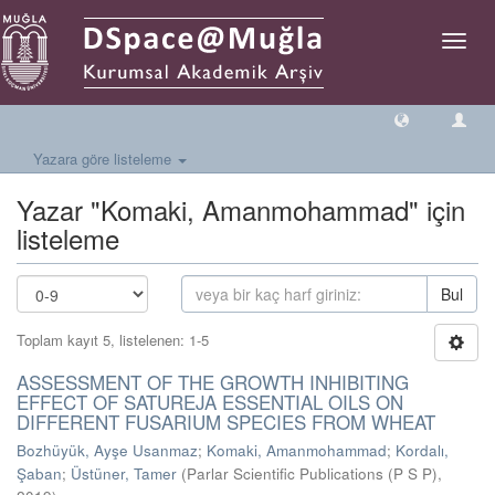
Geçiş
Yönlen
Yazara göre listeleme
Yazar "Komaki, Amanmohammad" için
listeleme
Bul
Toplam kayıt 5, listelenen: 1-5
ASSESSMENT OF THE GROWTH INHIBITING
EFFECT OF SATUREJA ESSENTIAL OILS ON
DIFFERENT FUSARIUM SPECIES FROM WHEAT
Bozhüyük, Ayşe Usanmaz
;
Komaki, Amanmohammad
;
Kordalı,
Şaban
;
Üstüner, Tamer
(
Parlar Scientific Publications (P S P)
,