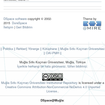
DSpace software
copyright © 2002-
Theme by
2015
DuraSpace
İletişim
|
Geri Bildirim
|| Politika
|| Rehber
|| Yönerge
|| Kütüphane
|| Muğla Sıtkı Koçman Üniversitesi
||
OAI-PMH ||
Muğla Sıtkı Koçman Üniversitesi, Muğla, Türkiye
İçerikte herhangi bir hata görürseniz, lütfen bildiriniz:
Muğla Sıtkı Koçman Üniversitesi Institutional Repository
is licensed under a
Creative Commons Attribution-NonCommercial-NoDerivs 4.0 Unported
License.
.
DSpace@Muğla
: