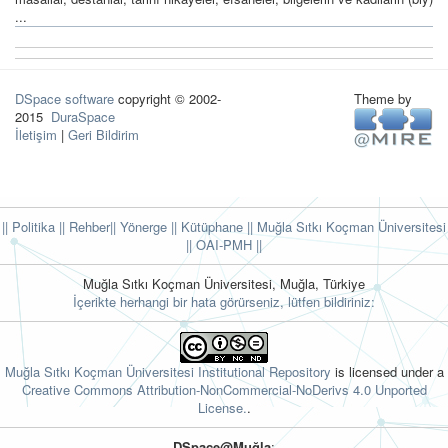
...
DSpace software
copyright © 2002-
Theme by
2015
DuraSpace
İletişim
|
Geri Bildirim
|| Politika
|| Rehber
|| Yönerge
|| Kütüphane
|| Muğla Sıtkı Koçman Üniversitesi
||
OAI-PMH ||
Muğla Sıtkı Koçman Üniversitesi, Muğla, Türkiye
İçerikte herhangi bir hata görürseniz, lütfen bildiriniz:
Muğla Sıtkı Koçman Üniversitesi Institutional Repository
is licensed under a
Creative Commons Attribution-NonCommercial-NoDerivs 4.0 Unported
License.
.
DSpace@Muğla
: