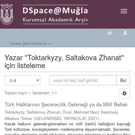
Geçiş
Yönlen
Yazara göre listeleme
Yazar "Toktarkyzy, Saltakova Zhanat"
için listeleme
Bul
Toplam kayıt 1, listelenen: 1-1
Türk Halklarının Şecerecilik Geleneği ya da Millî Bellek
Toktarkyzy, Saltakova Zhanat
;
Önal, Mehmet Naci
;
Kesimuly,
Albekov Toktar
(
GELENEKSEL YAYINCILIK
,
2021
)
Kazak halkının gelenek-görenekleri ve millî (tarihî) belleğinin kaynağı
Türk kültürüne, konargöçerlerin medeniyetine dayanmaktadır. Şecereler,
masallar, destanlar, tarihî hikâyeler, efsaneler, bilgelerin ve kadıların (biy)