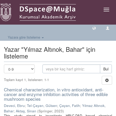
Geçiş
Yönlen
Yazara göre listeleme
Yazar "Yılmaz Altınok, Bahar" için
listeleme
Bul
Toplam kayıt 1, listelenen: 1-1
Chemical characterization, in vitro antioxidant, anti-
cancer and enzyme inhibition activities of three edible
mushroom species
Deveci, Ebru
;
Tel-Çayan, Gülsen
;
Çayan, Fatih
;
Yılmaz Altınok,
Bahar
;
Aktaş, Sinan
(
Springer
,
2023
)
This study aimed to investigate HPLC-DAD based chemical