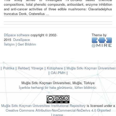
compositions, total phenolic compounds, antioxidant, enzyme inhibition
and anti-cancer activities of three edible mushrooms: Clavariadelphus
truncatus Donk, Craterellus ...
DSpace software
copyright © 2002-
Theme by
2015
DuraSpace
İletişim
|
Geri Bildirim
|| Politika
|| Rehber
|| Yönerge
|| Kütüphane
|| Muğla Sıtkı Koçman Üniversitesi
||
OAI-PMH ||
Muğla Sıtkı Koçman Üniversitesi, Muğla, Türkiye
İçerikte herhangi bir hata görürseniz, lütfen bildiriniz:
Muğla Sıtkı Koçman Üniversitesi Institutional Repository
is licensed under a
Creative Commons Attribution-NonCommercial-NoDerivs 4.0 Unported
License.
.