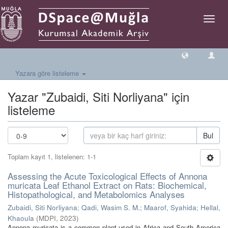
Geçiş
Yönlen
Yazara göre listeleme
Yazar "Zubaidi, Siti Norliyana" için
listeleme
Bul
Toplam kayıt 1, listelenen: 1-1
Assessing the Acute Toxicological Effects of Annona
muricata Leaf Ethanol Extract on Rats: Biochemical,
Histopathological, and Metabolomics Analyses
Zubaidi, Siti Norliyana
;
Qadi, Wasim S. M.
;
Maarof, Syahida
;
Hellal,
Khaoula
(
MDPI
,
2023
)
Annona muricata is a common plant used in Africa and South America