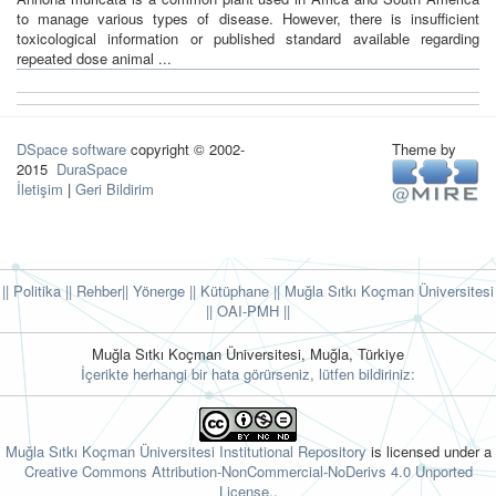
to manage various types of disease. However, there is insufficient
toxicological information or published standard available regarding
repeated dose animal ...
DSpace software
copyright © 2002-
Theme by
2015
DuraSpace
İletişim
|
Geri Bildirim
|| Politika
|| Rehber
|| Yönerge
|| Kütüphane
|| Muğla Sıtkı Koçman Üniversitesi
||
OAI-PMH ||
Muğla Sıtkı Koçman Üniversitesi, Muğla, Türkiye
İçerikte herhangi bir hata görürseniz, lütfen bildiriniz:
Muğla Sıtkı Koçman Üniversitesi Institutional Repository
is licensed under a
Creative Commons Attribution-NonCommercial-NoDerivs 4.0 Unported
License.
.