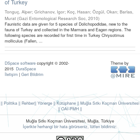
of Turkey
Tonguç, Alper
;
Grichanov, Igor
;
Koç, Hasan
;
Özgül, Okan
;
Barlas,
Murat
(
Gazi Entomological Research Soc
,
2010
)
Faunistic data are given for 5 species of Dolichopodidae, new to the
fauna of Turkey and collected in the Marmara and Eagen regions. The
following species are recorded for first time in Turkey Chrysotimus
molliculus (Fallen, ...
DSpace software
copyright © 2002-
Theme by
2015
DuraSpace
İletişim
|
Geri Bildirim
|| Politika
|| Rehber
|| Yönerge
|| Kütüphane
|| Muğla Sıtkı Koçman Üniversitesi
||
OAI-PMH ||
Muğla Sıtkı Koçman Üniversitesi, Muğla, Türkiye
İçerikte herhangi bir hata görürseniz, lütfen bildiriniz: