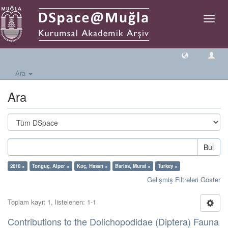
Geçiş
Yönlen
Ara
Ara
Bul
2010 ×
Tonguç, Alper ×
Koç, Hasan ×
Barlas, Murat ×
Turkey ×
Gelişmiş Filtreleri Göster
Toplam kayıt 1, listelenen: 1-1
Contributions to the Dolichopodidae (Diptera) Fauna