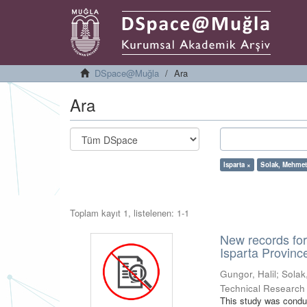
DSpace@Muğla
Ara
Ara
Isparta ×
Solak, Mehmet 
Toplam kayıt 1, listelenen: 1-1
New records for
Isparta Provinc
Gungor, Halil
;
Solak
Technical Research
This study was condu