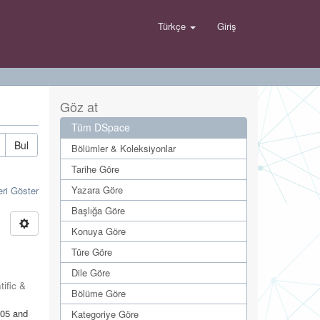
Türkçe
Giriş
Göz at
Tüm DSpace
Bul
Bölümler & Koleksiyonlar
Tarihe Göre
Yazara Göre
eri Göster
Başlığa Göre
Konuya Göre
Türe Göre
Dile Göre
tific &
Bölüme Göre
005 and
Kategoriye Göre