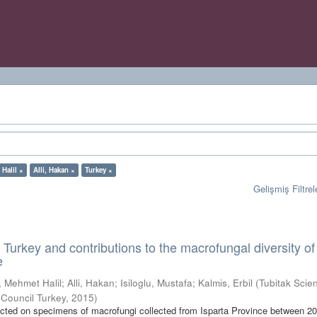
Halil ×
Alli, Hakan ×
Turkey ×
Gelişmiş Filtrel
 Turkey and contributions to the macrofungal diversity of
e
, Mehmet Halil
;
Alli, Hakan
;
Isiloglu, Mustafa
;
Kalmis, Erbil
(
Tubitak Scien
 Council Turkey
,
2015
)
cted on specimens of macrofungi collected from Isparta Province between 2