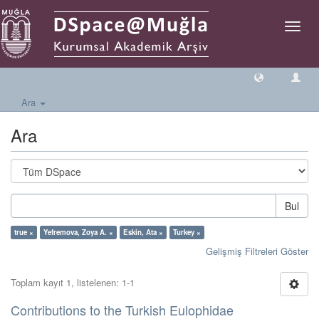
Geçiş
Yönlen
Ara
Ara
Bul
true ×
Yefremova, Zoya A. ×
Eskin, Ata ×
Turkey ×
Gelişmiş Filtreleri Göster
Toplam kayıt 1, listelenen: 1-1
Contributions to the Turkish Eulophidae