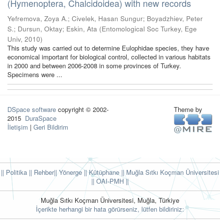
(Hymenoptera, Chalcidoidea) with new records
Yefremova, Zoya A.
;
Civelek, Hasan Sungur
;
Boyadzhiev, Peter
S.
;
Dursun, Oktay
;
Eskin, Ata
(
Entomological Soc Turkey, Ege
Univ
,
2010
)
This study was carried out to determine Eulophidae species, they have
economical important for biological control, collected in various habitats
in 2000 and between 2006-2008 in some provinces of Turkey.
Specimens were ...
DSpace software
copyright © 2002-
Theme by
2015
DuraSpace
İletişim
|
Geri Bildirim
|| Politika
|| Rehber
|| Yönerge
|| Kütüphane
|| Muğla Sıtkı Koçman Üniversitesi
||
OAI-PMH ||
Muğla Sıtkı Koçman Üniversitesi, Muğla, Türkiye
İçerikte herhangi bir hata görürseniz, lütfen bildiriniz: