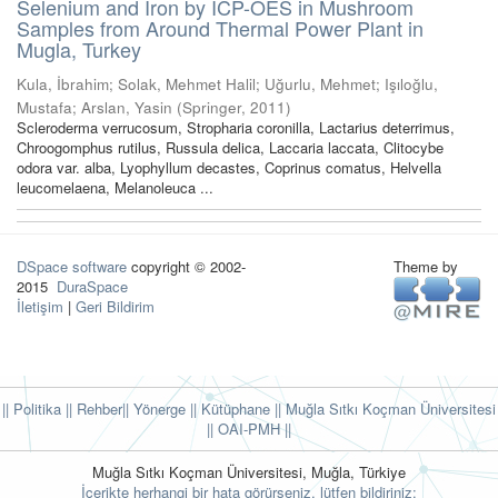
Selenium and Iron by ICP-OES in Mushroom
Samples from Around Thermal Power Plant in
Mugla, Turkey
Kula, İbrahim
;
Solak, Mehmet Halil
;
Uğurlu, Mehmet
;
Işıloğlu,
Mustafa
;
Arslan, Yasin
(
Springer
,
2011
)
Scleroderma verrucosum, Stropharia coronilla, Lactarius deterrimus,
Chroogomphus rutilus, Russula delica, Laccaria laccata, Clitocybe
odora var. alba, Lyophyllum decastes, Coprinus comatus, Helvella
leucomelaena, Melanoleuca ...
DSpace software
copyright © 2002-
Theme by
2015
DuraSpace
İletişim
|
Geri Bildirim
|| Politika
|| Rehber
|| Yönerge
|| Kütüphane
|| Muğla Sıtkı Koçman Üniversitesi
||
OAI-PMH ||
Muğla Sıtkı Koçman Üniversitesi, Muğla, Türkiye
İçerikte herhangi bir hata görürseniz, lütfen bildiriniz: