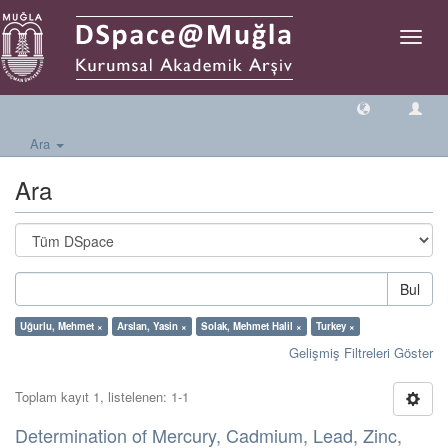
Geçiş
Yönlen
Ara
Ara
Bul
Uğurlu, Mehmet ×
Arslan, Yasin ×
Solak, Mehmet Halil ×
Turkey ×
Gelişmiş Filtreleri Göster
Toplam kayıt 1, listelenen: 1-1
Determination of Mercury, Cadmium, Lead, Zinc,