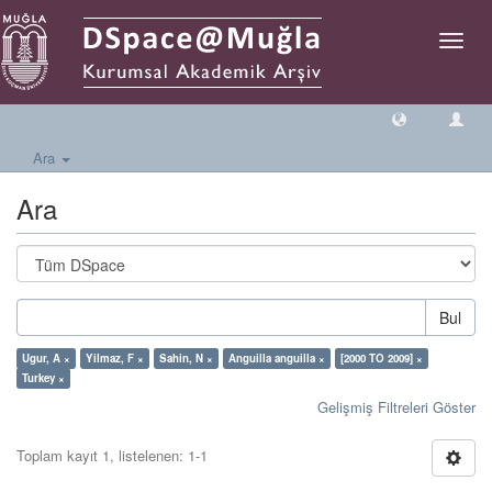
Geçiş
Yönlen
Ara
Ara
Bul
Ugur, A ×
Yilmaz, F ×
Sahin, N ×
Anguilla anguilla ×
[2000 TO 2009] ×
Turkey ×
Gelişmiş Filtreleri Göster
Toplam kayıt 1, listelenen: 1-1