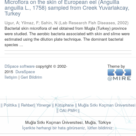
Microflora on the skin of European eel (Anguilla
anguilla L., 1758) sampled from Creek Yuvarlakcay,
Turkey
Ugur, A
;
Yilmaz, F
;
Sahin, N
(
Lab Research Fish Diseases
,
2002
)
Bacterial skin microflora of eel obtained from Mugla (Turkey) province
were studied. The aerobic bacteria associated with skin and slime were
estimated using the dilution plate technique. The dominant bacterial
species ...
DSpace software
copyright © 2002-
Theme by
2015
DuraSpace
İletişim
|
Geri Bildirim
|| Politika
|| Rehber
|| Yönerge
|| Kütüphane
|| Muğla Sıtkı Koçman Üniversitesi
||
OAI-PMH ||
Muğla Sıtkı Koçman Üniversitesi, Muğla, Türkiye
İçerikte herhangi bir hata görürseniz, lütfen bildiriniz: