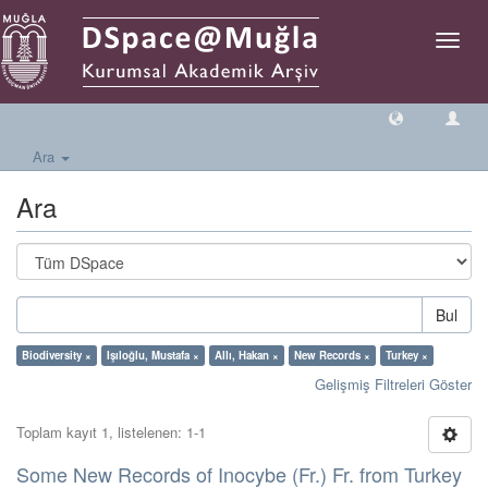
Geçiş
Yönlen
Ara
Ara
Bul
Biodiversity ×
Işıloğlu, Mustafa ×
Allı, Hakan ×
New Records ×
Turkey ×
Gelişmiş Filtreleri Göster
Toplam kayıt 1, listelenen: 1-1
Some New Records of Inocybe (Fr.) Fr. from Turkey