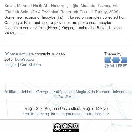
Solak, Mehmet Halil
;
Allı, Hakan
;
Işıloğlu, Mustafa
;
Kalmış, Erbil
(
Tubitak Scientific & Technical Research Council Turkey
,
2009
)
Some new records of Inocybe (Fr.) Fr. based on samples collected from
Osmaniye, Kilis, and Isparta provinces are presented. Inocybe
flocculosa var. crocifolia (Herink) Kuyper, I. ochroalba Bruyl., I. pallida
Velen., I. ...
DSpace software
copyright © 2002-
Theme by
2015
DuraSpace
İletişim
|
Geri Bildirim
|| Politika
|| Rehber
|| Yönerge
|| Kütüphane
|| Muğla Sıtkı Koçman Üniversitesi
||
OAI-PMH ||
Muğla Sıtkı Koçman Üniversitesi, Muğla, Türkiye
İçerikte herhangi bir hata görürseniz, lütfen bildiriniz: