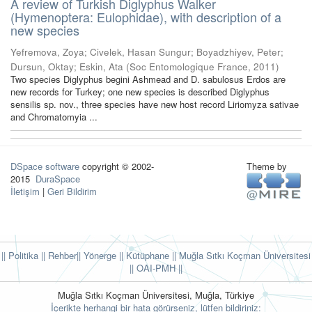
A review of Turkish Diglyphus Walker
(Hymenoptera: Eulophidae), with description of a
new species
Yefremova, Zoya
;
Civelek, Hasan Sungur
;
Boyadzhiyev, Peter
;
Dursun, Oktay
;
Eskin, Ata
(
Soc Entomologique France
,
2011
)
Two species Diglyphus begini Ashmead and D. sabulosus Erdos are
new records for Turkey; one new species is described Diglyphus
sensilis sp. nov., three species have new host record Liriomyza sativae
and Chromatomyia ...
DSpace software
copyright © 2002-
Theme by
2015
DuraSpace
İletişim
|
Geri Bildirim
|| Politika
|| Rehber
|| Yönerge
|| Kütüphane
|| Muğla Sıtkı Koçman Üniversitesi
||
OAI-PMH ||
Muğla Sıtkı Koçman Üniversitesi, Muğla, Türkiye
İçerikte herhangi bir hata görürseniz, lütfen bildiriniz: