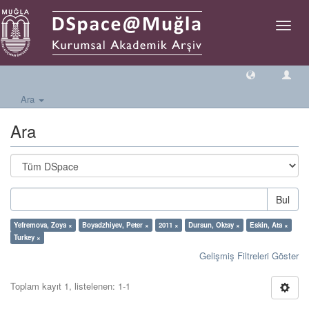
Geçiş
Yönlen
Ara
Ara
Bul
Yefremova, Zoya ×
Boyadzhiyev, Peter ×
2011 ×
Dursun, Oktay ×
Eskin, Ata ×
Turkey ×
Gelişmiş Filtreleri Göster
Toplam kayıt 1, listelenen: 1-1