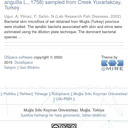
anguilla L., 1758) sampled from Creek Yuvarlakcay,
Turkey
Ugur, A
;
Yilmaz, F
;
Sahin, N
(
Lab Research Fish Diseases
,
2002
)
Bacterial skin microflora of eel obtained from Mugla (Turkey) province
were studied. The aerobic bacteria associated with skin and slime were
estimated using the dilution plate technique. The dominant bacterial
species ...
DSpace software
copyright © 2002-
Theme by
2015
DuraSpace
İletişim
|
Geri Bildirim
|| Politika
|| Rehber
|| Yönerge
|| Kütüphane
|| Muğla Sıtkı Koçman Üniversitesi
||
OAI-PMH ||
Muğla Sıtkı Koçman Üniversitesi, Muğla, Türkiye
İçerikte herhangi bir hata görürseniz, lütfen bildiriniz: