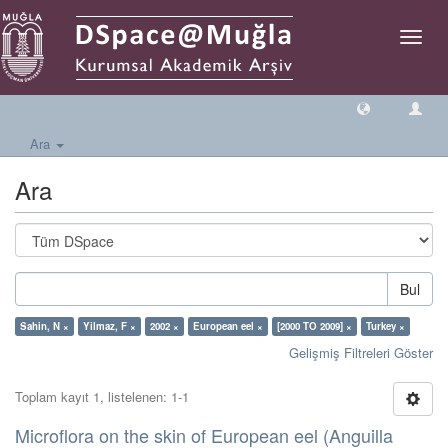
Geçiş
Yönlen
Ara
Ara
Bul
Sahin, N ×
Yilmaz, F ×
2002 ×
European eel ×
[2000 TO 2009] ×
Turkey ×
Gelişmiş Filtreleri Göster
Toplam kayıt 1, listelenen: 1-1
Microflora on the skin of European eel (Anguilla