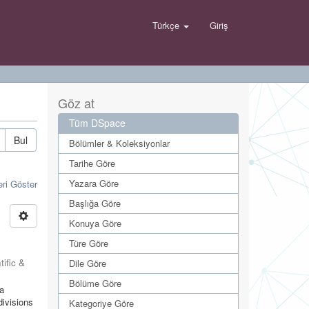
Türkçe
Giriş
Göz at
Tüm DSpace
Bul
Bölümler & Koleksiyonlar
Tarihe Göre
Yazara Göre
eri Göster
Başlığa Göre
Konuya Göre
Türe Göre
tific &
Dile Göre
Bölüme Göre
ya
divisions
Kategoriye Göre