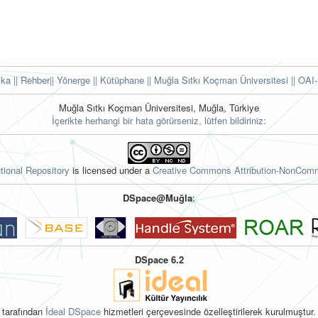
tika
|| Rehber
|| Yönerge
|| Kütüphane
|| Muğla Sıtkı Koçman Üniversitesi ||
OAI-
Muğla Sıtkı Koçman Üniversitesi, Muğla, Türkiye
İçerikte herhangi bir hata görürseniz, lütfen bildiriniz:
tional Repository
is licensed under a
Creative Commons Attribution-NonComme
DSpace@Muğla
:
DSpace 6.2
tarafından
İdeal DSpace
hizmetleri çerçevesinde özelleştirilerek kurulmuştur.