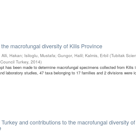
 the macrofungal diversity of Kilis Province
;
Alli, Hakan
;
Isiloglu, Mustafa
;
Gungor, Halil
;
Kalmis, Erbil
(
Tubitak Scien
 Council Turkey
,
2014
)
empt has been made to determine macrofungal specimens collected from Kilis 
and laboratory studies, 47 taxa belonging to 17 families and 2 divisions were id
 Turkey and contributions to the macrofungal diversity of
e