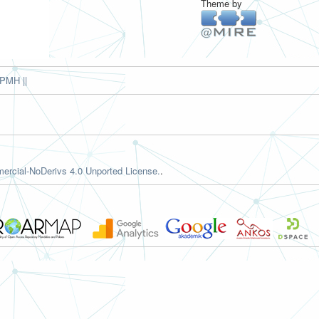
Theme by
PMH ||
rcial-NoDerivs 4.0 Unported License.
.