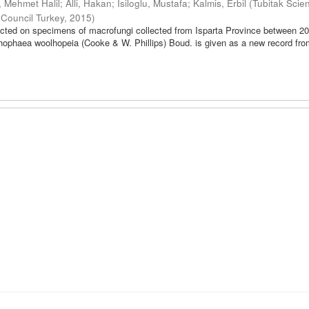
, Mehmet Halil
;
Alli, Hakan
;
Isiloglu, Mustafa
;
Kalmis, Erbil
(
Tubitak Scien
 Council Turkey
,
2015
)
cted on specimens of macrofungi collected from Isparta Province between 2
ichophaea woolhopeia (Cooke & W. Phillips) Boud. is given as a new record fr