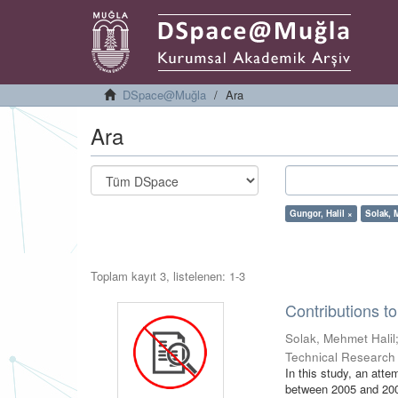
DSpace@Muğla
Ara
Ara
Gungor, Halil ×
Solak, 
Toplam kayıt 3, listelenen: 1-3
Contributions t
Solak, Mehmet Halil
Technical Research
In this study, an att
between 2005 and 2009