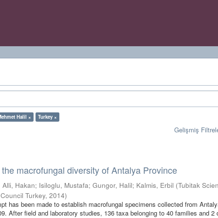
Mehmet Halil ×
Turkey ×
Gelişmiş Filtrel
o the macrofungal diversity of Antalya Province
;
Alli, Hakan
;
Isiloglu, Mustafa
;
Gungor, Halil
;
Kalmis, Erbil
(
Tubitak Scien
 Council Turkey
,
2014
)
empt has been made to establish macrofungal specimens collected from Antal
. After field and laboratory studies, 136 taxa belonging to 40 families and 2 