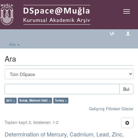
Geçiş
Yönlen
Ara
Ara
Bul
2011 ×
Solak, Mehmet Halil ×
Turkey ×
Gelişmiş Filtreleri Göster
Toplam kayıt 2, listelenen: 1-2
Determination of Mercury, Cadmium, Lead, Zinc,