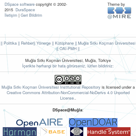
DSpace software
copyright © 2002-
Theme by
2015
DuraSpace
İletişim
|
Geri Bildirim
|| Politika
|| Rehber
|| Yönerge
|| Kütüphane
|| Muğla Sıtkı Koçman Üniversitesi
||
OAI-PMH ||
Muğla Sıtkı Koçman Üniversitesi, Muğla, Türkiye
İçerikte herhangi bir hata görürseniz, lütfen bildiriniz:
Muğla Sıtkı Koçman Üniversitesi Institutional Repository
is licensed under a
Creative Commons Attribution-NonCommercial-NoDerivs 4.0 Unported
License.
.
DSpace@Muğla
: