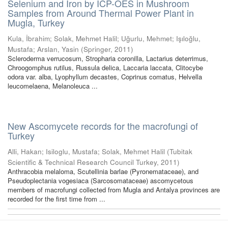
Selenium and Iron by ICP-OES in Mushroom
Samples from Around Thermal Power Plant in
Mugla, Turkey
Kula, İbrahim
;
Solak, Mehmet Halil
;
Uğurlu, Mehmet
;
Işıloğlu,
Mustafa
;
Arslan, Yasin
(
Springer
,
2011
)
Scleroderma verrucosum, Stropharia coronilla, Lactarius deterrimus,
Chroogomphus rutilus, Russula delica, Laccaria laccata, Clitocybe
odora var. alba, Lyophyllum decastes, Coprinus comatus, Helvella
leucomelaena, Melanoleuca ...
New Ascomycete records for the macrofungi of
Turkey
Alli, Hakan
;
Isiloglu, Mustafa
;
Solak, Mehmet Halil
(
Tubitak
Scientific & Technical Research Council Turkey
,
2011
)
Anthracobia melaloma, Scutellinia barlae (Pyronemataceae), and
Pseudoplectania vogesiaca (Sarcosomataceae) ascomycetous
members of macrofungi collected from Mugla and Antalya provinces are
recorded for the first time from ...