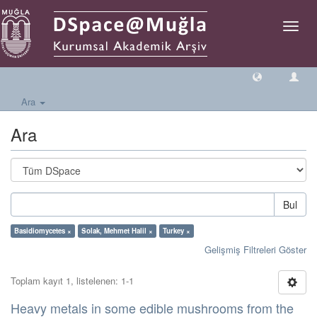
Geçiş
Yönlen
Ara
Ara
Bul
Basidiomycetes ×
Solak, Mehmet Halil ×
Turkey ×
Gelişmiş Filtreleri Göster
Toplam kayıt 1, listelenen: 1-1
Heavy metals in some edible mushrooms from the