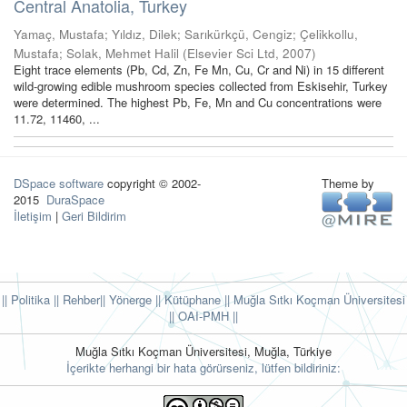
Central Anatolia, Turkey
Yamaç, Mustafa
;
Yıldız, Dilek
;
Sarıkürkçü, Cengiz
;
Çelikkollu,
Mustafa
;
Solak, Mehmet Halil
(
Elsevier Sci Ltd
,
2007
)
Eight trace elements (Pb, Cd, Zn, Fe Mn, Cu, Cr and Ni) in 15 different
wild-growing edible mushroom species collected from Eskisehir, Turkey
were determined. The highest Pb, Fe, Mn and Cu concentrations were
11.72, 11460, ...
DSpace software
copyright © 2002-
Theme by
2015
DuraSpace
İletişim
|
Geri Bildirim
|| Politika
|| Rehber
|| Yönerge
|| Kütüphane
|| Muğla Sıtkı Koçman Üniversitesi
||
OAI-PMH ||
Muğla Sıtkı Koçman Üniversitesi, Muğla, Türkiye
İçerikte herhangi bir hata görürseniz, lütfen bildiriniz: