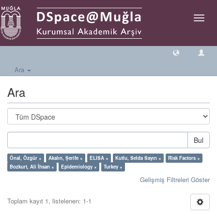
Geçiş
Yönlen
Ara
Ara
Bul
Önal, Özgür ×
Akalın, Şerife ×
ELISA ×
Kutlu, Selda Sayın ×
Risk Factors ×
Bozkurt, Ali İhsan ×
Epidemiology ×
Turkey ×
Gelişmiş Filtreleri Göster
Toplam kayıt 1, listelenen: 1-1