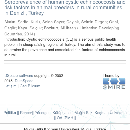
Seroprevalence of human cystic echinococcosis and
risk factors in animal breeders in rural communities
in Denizli, Turkey
Akalın, Şerife
;
Kutlu, Selda Sayın
;
Çaylak, Selmin Dirgen
;
Önal,
Özgür
;
Kaya, Selçuk
;
Bozkurt, Ali İhsan
(
J Infection Developing
Countries
,
2014
)
Introduction: Cystic echinococcosis (CE) is a serious public health
problem in sheep-raising regions of Turkey. The aim of this study was to
determine the prevalence and associated risk factors of echinococcosis
in rural ...
DSpace software
copyright © 2002-
Theme by
2015
DuraSpace
İletişim
|
Geri Bildirim
|| Politika
|| Rehber
|| Yönerge
|| Kütüphane
|| Muğla Sıtkı Koçman Üniversitesi
||
OAI-PMH ||
Muğla Sıtkı Koçman Üniversitesi, Muğla, Türkiye