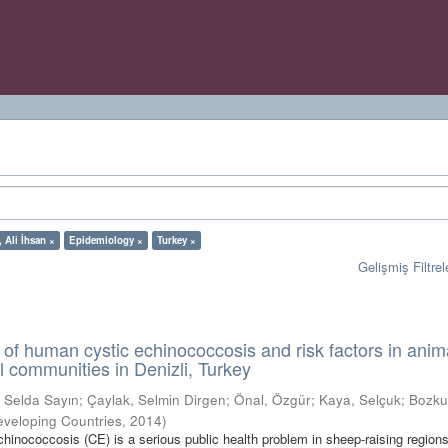
, Ali İhsan ×
Epidemiology ×
Turkey ×
Gelişmiş Filtrel
of human cystic echinococcosis and risk factors in anim
l communities in Denizli, Turkey
, Selda Sayın
;
Çaylak, Selmin Dirgen
;
Önal, Özgür
;
Kaya, Selçuk
;
Bozkur
Developing Countries
,
2014
)
chinococcosis (CE) is a serious public health problem in sheep-raising regions