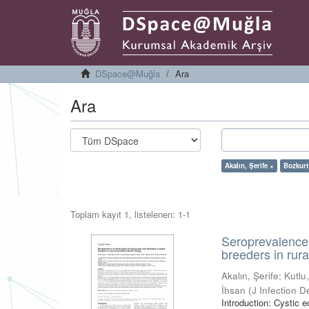
DSpace@Muğla
Ara
Ara
Akalın, Şerife ×
Bozkurt
Toplam kayıt 1, listelenen: 1-1
Seroprevalence 
breeders in rura
Akalın, Şerife
;
Kutlu
İhsan
(
J Infection 
Introduction: Cystic e