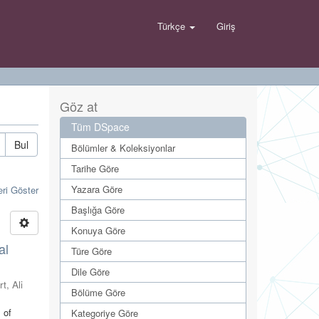
Türkçe
Giriş
Göz at
Tüm DSpace
Bul
Bölümler & Koleksiyonlar
Tarihe Göre
Yazara Göre
eri Göster
Başlığa Göre
Konuya Göre
al
Türe Göre
Dile Göre
t, Ali
Bölüme Göre
 of
Kategoriye Göre