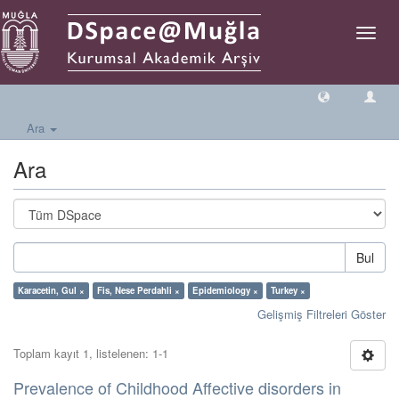
Geçiş
Yönlen
Ara
Ara
Bul
Karacetin, Gul ×
Fis, Nese Perdahli ×
Epidemiology ×
Turkey ×
Gelişmiş Filtreleri Göster
Toplam kayıt 1, listelenen: 1-1
Prevalence of Childhood Affective disorders in