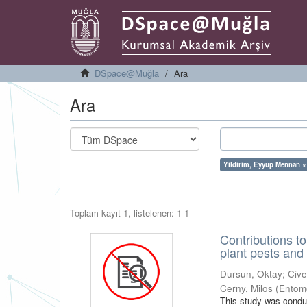
DSpace@Muğla
Ara
Ara
Yildirim, Eyyup Mennan ×
Toplam kayıt 1, listelenen: 1-1
Contributions t
plant pests and
Dursun, Oktay
;
Cive
Cerny, Milos
(
Entomo
This study was conduc