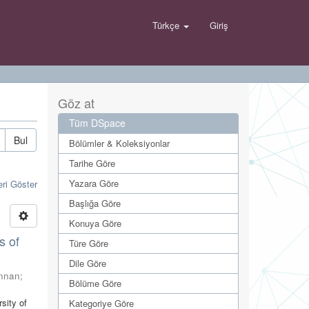
Türkçe
Giriş
Göz at
Tüm DSpace
Bul
Bölümler & Koleksiyonlar
Tarihe Göre
Yazara Göre
eri Göster
Başlığa Göre
Konuya Göre
s of
Türe Göre
Dile Göre
ennan
;
Bölüme Göre
sity of
Kategoriye Göre