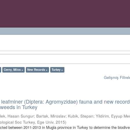
Cerny, Milos ×
New Records ×
Turkey ×
Gelişmiş Filtrel
o leafminer (Diptera: Agromyzidae) fauna and new record
 weeds in Turkey
lek, Hasan Sungur
;
Bartak, Miroslav
;
Kubik, Stepan
;
Yildirim, Eyyup M
logical Soc Turkey, Ege Univ
,
2015
)
ted between 2011-2013 in Mugla province in Turkey to determine the biodiver