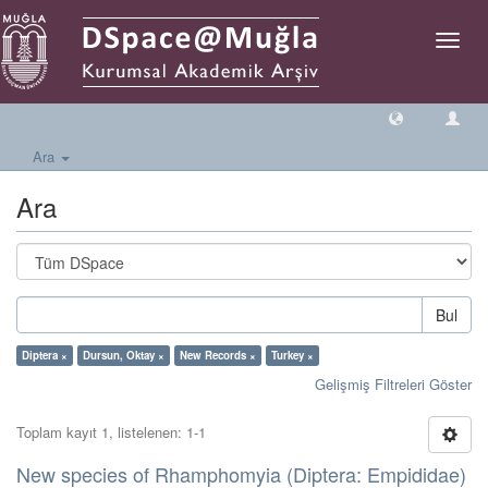
Geçiş
Yönlen
Ara
Ara
Bul
Diptera ×
Dursun, Oktay ×
New Records ×
Turkey ×
Gelişmiş Filtreleri Göster
Toplam kayıt 1, listelenen: 1-1
New species of Rhamphomyia (Diptera: Empididae)