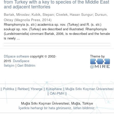
from Turkey with a key to species of the Middle East
and adjacent territories
Bartak, Miroslav
;
Kubik, Stepan
;
Civelek, Hasan Sungur
;
Dursun,
Oktay
(
Magnolia Press
,
2014
)
Rhamphomyia (s. str.) academica sp. nov. (Turkey) and R. (s. str.)
soukupi sp. nov. (Turkey) are described and illustrated. Rhamphomyia
(Lundstroemiella) cimrmani Bartak, 2006, is re-described and the female
is newly ...
DSpace software
copyright © 2002-
Theme by
2015
DuraSpace
İletişim
|
Geri Bildirim
|| Politika
|| Rehber
|| Yönerge
|| Kütüphane
|| Muğla Sıtkı Koçman Üniversitesi
||
OAI-PMH ||
Muğla Sıtkı Koçman Üniversitesi, Muğla, Türkiye
İçerikte herhangi bir hata görürseniz, lütfen bildiriniz: