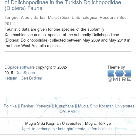
of Dolichopodinae in the Turkish Dolichopodidae
(Diptera) Fauna
Tonguc, Alper
;
Barlas, Murat
(
Gazi Entomological Research Soc
,
2011
)
Faunistic data are given for one species of the subfamily
Xanthochlorinae and six species of the subfamily Dolichopodinae
(Diptera: Dolichopodidae) collected between May 2009 and May 2010 in
the Inner West Anatolia region ...
DSpace software
copyright © 2002-
Theme by
2015
DuraSpace
İletişim
|
Geri Bildirim
|| Politika
|| Rehber
|| Yönerge
|| Kütüphane
|| Muğla Sıtkı Koçman Üniversitesi
||
OAI-PMH ||
Muğla Sıtkı Koçman Üniversitesi, Muğla, Türkiye
İçerikte herhangi bir hata görürseniz, lütfen bildiriniz: