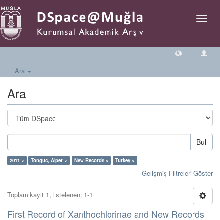
Geçiş
Yönlen
Ara
Ara
Bul
2011 ×
Tonguc, Alper ×
New Records ×
Turkey ×
Gelişmiş Filtreleri Göster
Toplam kayıt 1, listelenen: 1-1
First Record of Xanthochlorinae and New Records