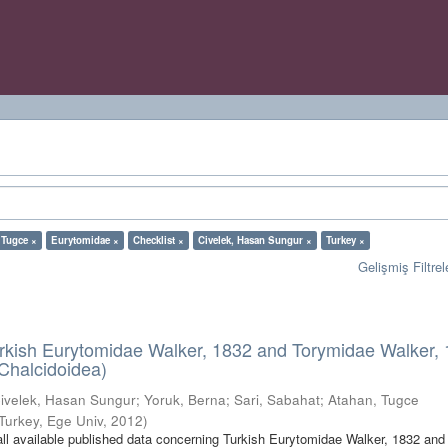
 Tugce ×
Eurytomidae ×
Checklist ×
Civelek, Hasan Sungur ×
Turkey ×
Gelişmiş Filtrel
urkish Eurytomidae Walker, 1832 and Torymidae Walker,
Chalcidoidea)
ivelek, Hasan Sungur
;
Yoruk, Berna
;
Sari, Sabahat
;
Atahan, Tugce
Turkey, Ege Univ
,
2012
)
 all available published data concerning Turkish Eurytomidae Walker, 1832 and