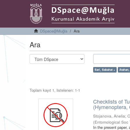
DSpace@Muğla
Ara
Ara
Sari, Sabahat ×
Atahan,
Toplam kayıt 1, listelenen: 1-1
Checklists of T
(Hymenoptera, 
Stojanova, Anelia
;
C
(
Entomological Soc 
In the present paper,