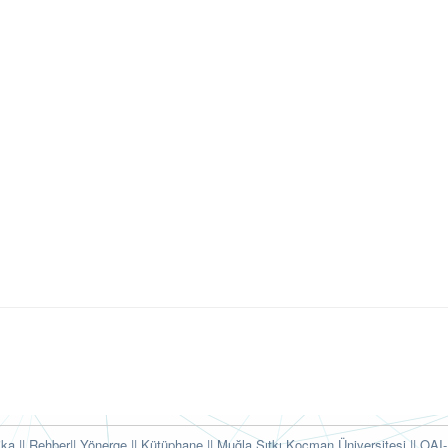
tika
|| Rehber
|| Yönerge
|| Kütüphane
|| Muğla Sıtkı Koçman Üniversitesi ||
OAI-