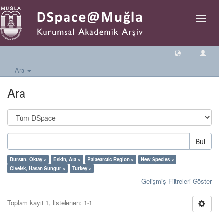
Geçiş
Yönlen
Ara
Ara
Bul
Dursun, Oktay ×
Eskin, Ata ×
Palaearctic Region ×
New Species ×
Civelek, Hasan Sungur ×
Turkey ×
Gelişmiş Filtreleri Göster
Toplam kayıt 1, listelenen: 1-1