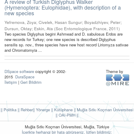
A review of Turkish Diglyphus Walker
(Hymenoptera: Eulophidae), with description of a
new species
Yefremova, Zoya
;
Civelek, Hasan Sungur
;
Boyadzhiyev, Peter
;
Dursun, Oktay
;
Eskin, Ata
(
Soc Entomologique France
,
2011
)
Two species Diglyphus begini Ashmead and D. sabulosus Erdos are
new records for Turkey; one new species is described Diglyphus
sensilis sp. nov., three species have new host record Liriomyza sativae
and Chromatomyia ...
DSpace software
copyright © 2002-
Theme by
2015
DuraSpace
İletişim
|
Geri Bildirim
|| Politika
|| Rehber
|| Yönerge
|| Kütüphane
|| Muğla Sıtkı Koçman Üniversitesi
||
OAI-PMH ||
Muğla Sıtkı Koçman Üniversitesi, Muğla, Türkiye
İçerikte herhangi bir hata görürseniz, lütfen bildiriniz: