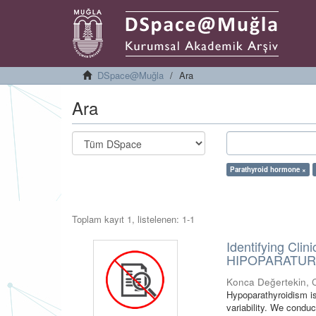
DSpace@Muğla
Ara
Ara
Parathyroid hormone ×
Toplam kayıt 1, listelenen: 1-1
Identifying Clin
HIPOPARATURK
Konca Değertekin, 
Hypoparathyroidism is
variability. We conduc