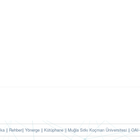
tika
|| Rehber
|| Yönerge
|| Kütüphane
|| Muğla Sıtkı Koçman Üniversitesi ||
OAI-