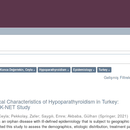
Konca Değertekin, Ceyla ×
Hypoparathyroidism ×
Epidemiology ×
Turkey ×
Gelişmiş Filtrel
ical Characteristics of Hypoparathyroidism in Turkey:
-NET Study
Ceyla
;
Pekkolay, Zafer
;
Saygılı, Emre
;
Akbaba, Gülhan
(
Springer
,
2021
)
 an orphan disease with ill-defined epidemiology that is subject to geographic
ted this study to assess the demographics, etiologic distribution, treatment p