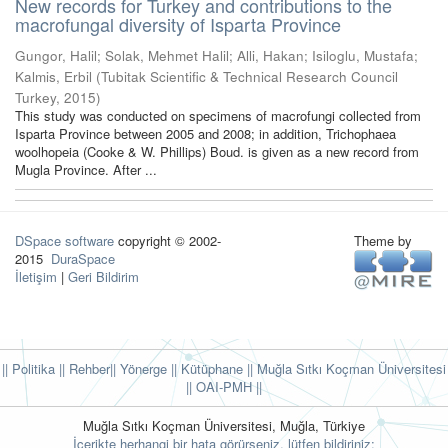
New records for Turkey and contributions to the
macrofungal diversity of Isparta Province
Gungor, Halil
;
Solak, Mehmet Halil
;
Alli, Hakan
;
Isiloglu, Mustafa
;
Kalmis, Erbil
(
Tubitak Scientific & Technical Research Council
Turkey
,
2015
)
This study was conducted on specimens of macrofungi collected from
Isparta Province between 2005 and 2008; in addition, Trichophaea
woolhopeia (Cooke & W. Phillips) Boud. is given as a new record from
Mugla Province. After ...
DSpace software
copyright © 2002-
Theme by
2015
DuraSpace
İletişim
|
Geri Bildirim
|| Politika
|| Rehber
|| Yönerge
|| Kütüphane
|| Muğla Sıtkı Koçman Üniversitesi
||
OAI-PMH ||
Muğla Sıtkı Koçman Üniversitesi, Muğla, Türkiye
İçerikte herhangi bir hata görürseniz, lütfen bildiriniz: