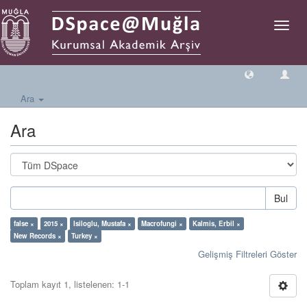
Geçiş
Yönlen
Ara
Ara
Bul
false ×
2015 ×
Isiloglu, Mustafa ×
Macrofungi ×
Kalmis, Erbil ×
New Records ×
Turkey ×
Gelişmiş Filtreleri Göster
Toplam kayıt 1, listelenen: 1-1