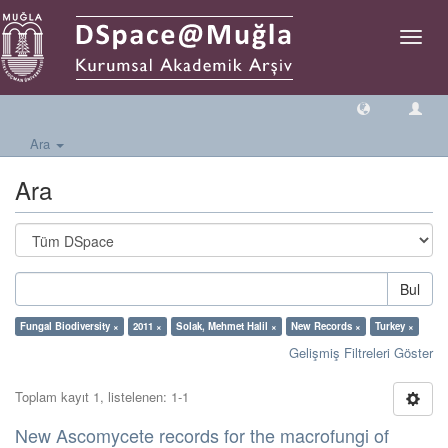
Geçiş
Yönlen
Ara
Ara
Bul
Fungal Biodiversity ×
2011 ×
Solak, Mehmet Halil ×
New Records ×
Turkey ×
Gelişmiş Filtreleri Göster
Toplam kayıt 1, listelenen: 1-1
New Ascomycete records for the macrofungi of