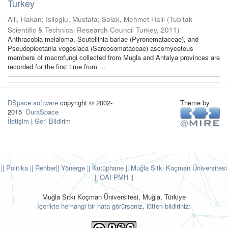
Turkey
Alli, Hakan
;
Isiloglu, Mustafa
;
Solak, Mehmet Halil
(
Tubitak
Scientific & Technical Research Council Turkey
,
2011
)
Anthracobia melaloma, Scutellinia barlae (Pyronemataceae), and
Pseudoplectania vogesiaca (Sarcosomataceae) ascomycetous
members of macrofungi collected from Mugla and Antalya provinces are
recorded for the first time from ...
DSpace software
copyright © 2002-
Theme by
2015
DuraSpace
İletişim
|
Geri Bildirim
|| Politika
|| Rehber
|| Yönerge
|| Kütüphane
|| Muğla Sıtkı Koçman Üniversitesi
||
OAI-PMH ||
Muğla Sıtkı Koçman Üniversitesi, Muğla, Türkiye
İçerikte herhangi bir hata görürseniz, lütfen bildiriniz: