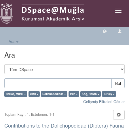
Geçiş
Yönlen
Ara
Ara
Bul
Barlas, Murat ×
2010 ×
Dolichopodidae ×
true ×
Koç, Hasan ×
Turkey ×
Gelişmiş Filtreleri Göster
Toplam kayıt 1, listelenen: 1-1
Contributions to the Dolichopodidae (Diptera) Fauna