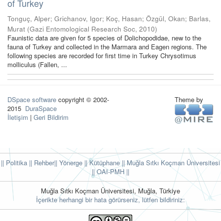
of Turkey
Tonguç, Alper
;
Grichanov, Igor
;
Koç, Hasan
;
Özgül, Okan
;
Barlas,
Murat
(
Gazi Entomological Research Soc
,
2010
)
Faunistic data are given for 5 species of Dolichopodidae, new to the
fauna of Turkey and collected in the Marmara and Eagen regions. The
following species are recorded for first time in Turkey Chrysotimus
molliculus (Fallen, ...
DSpace software
copyright © 2002-
Theme by
2015
DuraSpace
İletişim
|
Geri Bildirim
|| Politika
|| Rehber
|| Yönerge
|| Kütüphane
|| Muğla Sıtkı Koçman Üniversitesi
||
OAI-PMH ||
Muğla Sıtkı Koçman Üniversitesi, Muğla, Türkiye
İçerikte herhangi bir hata görürseniz, lütfen bildiriniz: