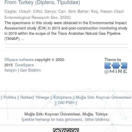
From Turkey (Diptera, Tipulidae)
Caglar, Uzeyir
;
Ciftci, Derya
;
Can, Sirin Bahar
;
Koç, Hasan
(
Gazi
Entomological Research Soc
,
2020
)
The specimens in this study were obtained in the Environmental Impact
Assessment study (EIA) in 2013 and post-construction monitoring study
in 2019 within the scope of the Trans Anatolian Natural Gas Pipeline
(TANAP) ...
DSpace software
copyright © 2002-
Theme by
2015
DuraSpace
İletişim
|
Geri Bildirim
|| Politika
|| Rehber
|| Yönerge
|| Kütüphane
|| Muğla Sıtkı Koçman Üniversitesi
||
OAI-PMH ||
Muğla Sıtkı Koçman Üniversitesi, Muğla, Türkiye
İçerikte herhangi bir hata görürseniz, lütfen bildiriniz: