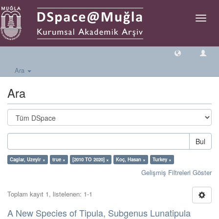
Geçiş
Yönlen
Ara
Ara
Bul
Caglar, Uzeyir ×
true ×
[2010 TO 2020] ×
Koç, Hasan ×
Turkey ×
Gelişmiş Filtreleri Göster
Toplam kayıt 1, listelenen: 1-1
A New Species of Tipula, Subgenus Lunatipula