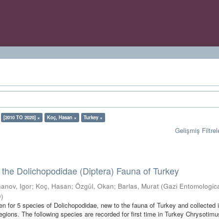
[2010 TO 2020] ×
Koç, Hasan ×
Turkey ×
Gelişmiş Filtrel
o the Dolichopodidae (Diptera) Fauna of Turkey
hanov, Igor
;
Koç, Hasan
;
Özgül, Okan
;
Barlas, Murat
(
Gazi Entomologic
0
)
en for 5 species of Dolichopodidae, new to the fauna of Turkey and collected 
ions. The following species are recorded for first time in Turkey Chrysotimu