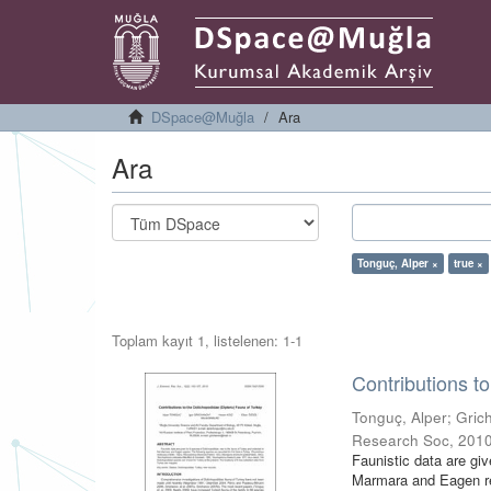
DSpace@Muğla
Ara
Ara
Tonguç, Alper ×
true ×
Toplam kayıt 1, listelenen: 1-1
Contributions t
Tonguç, Alper
;
Gric
Research Soc
,
201
Faunistic data are giv
Marmara and Eagen reg