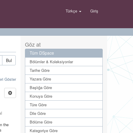
Türkçe
Giriş
Göz at
Tüm DSpace
Bul
Bölümler & Koleksiyonlar
Tarihe Göre
Yazara Göre
eri Göster
Başlığa Göre
Konuya Göre
Türe Göre
al
Dile Göre
Bölüme Göre
in the
s
Kategoriye Göre