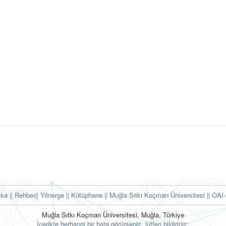
tika
|| Rehber
|| Yönerge
|| Kütüphane
|| Muğla Sıtkı Koçman Üniversitesi ||
OAI-
Muğla Sıtkı Koçman Üniversitesi, Muğla, Türkiye
İçerikte herhangi bir hata görürseniz, lütfen bildiriniz: