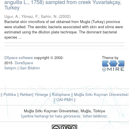
anguilla L., 1758) sampled from creek Yuvarlakçay,
Turkey
Ugur, A.
;
Yilmaz, F.
;
Sahin, N.
(
2002
)
Bacterial skin microflora of eel obtained from Mugla (Turkey) province
were studied. The aerobic bacteria associated with skin and slime were
estimated using the dilution plate technique. The dominant bacterial
species ...
DSpace software
copyright © 2002-
Theme by
2015
DuraSpace
İletişim
|
Geri Bildirim
|| Politika
|| Rehber
|| Yönerge
|| Kütüphane
|| Muğla Sıtkı Koçman Üniversitesi
||
OAI-PMH ||
Muğla Sıtkı Koçman Üniversitesi, Muğla, Türkiye
İçerikte herhangi bir hata görürseniz, lütfen bildiriniz: