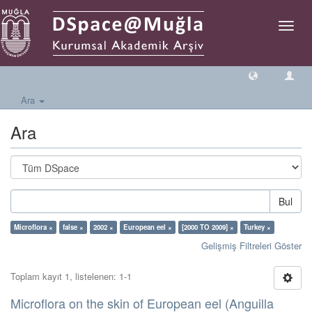
Geçiş
Yönlen
Ara
Ara
Bul
Microflora ×
false ×
2002 ×
European eel ×
[2000 TO 2009] ×
Turkey ×
Gelişmiş Filtreleri Göster
Toplam kayıt 1, listelenen: 1-1
Microflora on the skin of European eel (Anguilla