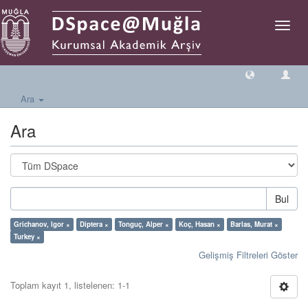
Geçiş
Yönlen
Ara
Ara
Bul
Grichanov, Igor ×
Diptera ×
Tonguç, Alper ×
Koç, Hasan ×
Barlas, Murat ×
Turkey ×
Gelişmiş Filtreleri Göster
Toplam kayıt 1, listelenen: 1-1