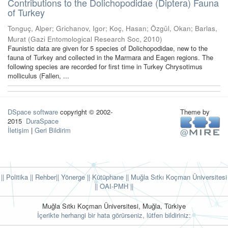
Contributions to the Dolichopodidae (Diptera) Fauna
of Turkey
Tonguç, Alper
;
Grichanov, Igor
;
Koç, Hasan
;
Özgül, Okan
;
Barlas,
Murat
(
Gazi Entomological Research Soc
,
2010
)
Faunistic data are given for 5 species of Dolichopodidae, new to the
fauna of Turkey and collected in the Marmara and Eagen regions. The
following species are recorded for first time in Turkey Chrysotimus
molliculus (Fallen, ...
DSpace software
copyright © 2002-
Theme by
2015
DuraSpace
İletişim
|
Geri Bildirim
|| Politika
|| Rehber
|| Yönerge
|| Kütüphane
|| Muğla Sıtkı Koçman Üniversitesi
||
OAI-PMH ||
Muğla Sıtkı Koçman Üniversitesi, Muğla, Türkiye
İçerikte herhangi bir hata görürseniz, lütfen bildiriniz: