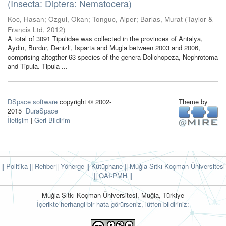
(Insecta: Diptera: Nematocera)
Koc, Hasan
;
Ozgul, Okan
;
Tonguc, Alper
;
Barlas, Murat
(
Taylor &
Francis Ltd
,
2012
)
A total of 3091 Tipulidae was collected in the provinces of Antalya,
Aydin, Burdur, Denizli, Isparta and Mugla between 2003 and 2006,
comprising altogther 63 species of the genera Dolichopeza, Nephrotoma
and Tipula. Tipula ...
DSpace software
copyright © 2002-
Theme by
2015
DuraSpace
İletişim
|
Geri Bildirim
|| Politika
|| Rehber
|| Yönerge
|| Kütüphane
|| Muğla Sıtkı Koçman Üniversitesi
||
OAI-PMH ||
Muğla Sıtkı Koçman Üniversitesi, Muğla, Türkiye
İçerikte herhangi bir hata görürseniz, lütfen bildiriniz: