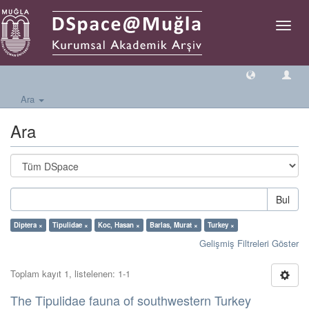
Geçiş
Yönlen
Ara
Ara
Bul
Diptera ×
Tipulidae ×
Koc, Hasan ×
Barlas, Murat ×
Turkey ×
Gelişmiş Filtreleri Göster
Toplam kayıt 1, listelenen: 1-1
The Tipulidae fauna of southwestern Turkey