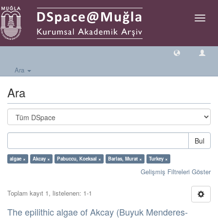
Geçiş
Yönlen
Ara
Ara
Bul
algae ×
Akcay ×
Pabuccu, Koeksal ×
Barlas, Murat ×
Turkey ×
Gelişmiş Filtreleri Göster
Toplam kayıt 1, listelenen: 1-1
The epilithic algae of Akcay (Buyuk Menderes-