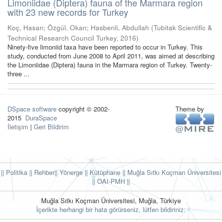
Limoniidae (Diptera) fauna of the Marmara region
with 23 new records for Turkey
Koç, Hasan
;
Özgül, Okan
;
Hasbenli, Abdullah
(
Tubitak Scientific &
Technical Research Council Turkey
,
2016
)
Ninety-five limoniid taxa have been reported to occur in Turkey. This
study, conducted from June 2008 to April 2011, was aimed at describing
the Limoniidae (Diptera) fauna in the Marmara region of Turkey. Twenty-
three ...
DSpace software
copyright © 2002-
Theme by
2015
DuraSpace
İletişim
|
Geri Bildirim
|| Politika
|| Rehber
|| Yönerge
|| Kütüphane
|| Muğla Sıtkı Koçman Üniversitesi
||
OAI-PMH ||
Muğla Sıtkı Koçman Üniversitesi, Muğla, Türkiye
İçerikte herhangi bir hata görürseniz, lütfen bildiriniz: