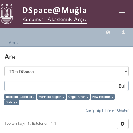
Geçiş
Yönlen
Ara
Ara
Bul
Hasbenli, Abdullah ×
Marmara Region ×
Özgül, Okan ×
New Records ×
Turkey ×
Gelişmiş Filtreleri Göster
Toplam kayıt 1, listelenen: 1-1