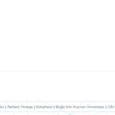
tika
|| Rehber
|| Yönerge
|| Kütüphane
|| Muğla Sıtkı Koçman Üniversitesi ||
OAI-