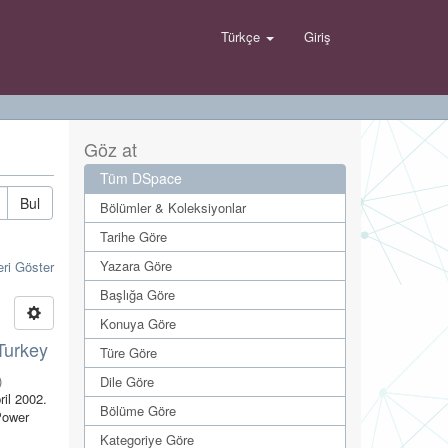
Türkçe
Giriş
Göz at
Tüm DSpace
Bul
Bölümler & Koleksiyonlar
Tarihe Göre
Yazara Göre
eri Göster
Başlığa Göre
Konuya Göre
 Turkey
Türe Göre
)
Dile Göre
ril 2002.
Bölüme Göre
Power
Kategoriye Göre