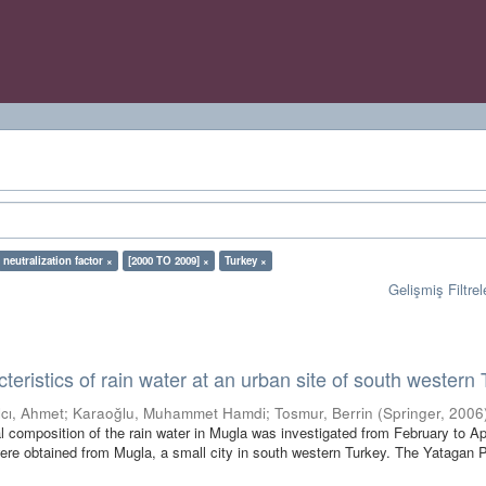
neutralization factor ×
[2000 TO 2009] ×
Turkey ×
Gelişmiş Filtrel
eristics of rain water at an urban site of south western
lcı, Ahmet
;
Karaoğlu, Muhammet Hamdi
;
Tosmur, Berrin
(
Springer
,
2006
al composition of the rain water in Mugla was investigated from February to Ap
ere obtained from Mugla, a small city in south western Turkey. The Yatagan 