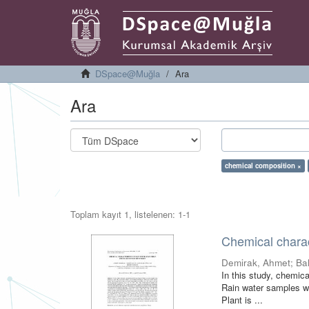
DSpace@Muğla
Ara
Ara
chemical composition ×
Toplam kayıt 1, listelenen: 1-1
Chemical charact
Demirak, Ahmet
;
Ba
In this study, chemic
Rain water samples w
Plant is ...