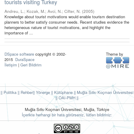
tourists visiting Turkey
Andreu, L.
;
Kozak, M.
;
Avci, N.
;
Cifter, N.
(
2005
)
Knowledge about tourist motivations would enable tourism destination
planners to better satisfy consumer needs. Recent studies evidence the
heterogeneous nature of tourist motivations, and highlight the
importance of ...
DSpace software
copyright © 2002-
Theme by
2015
DuraSpace
İletişim
|
Geri Bildirim
|| Politika
|| Rehber
|| Yönerge
|| Kütüphane
|| Muğla Sıtkı Koçman Üniversitesi
||
OAI-PMH ||
Muğla Sıtkı Koçman Üniversitesi, Muğla, Türkiye
İçerikte herhangi bir hata görürseniz, lütfen bildiriniz: