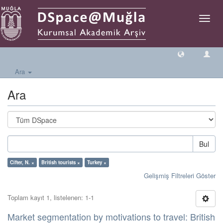
Geçiş
Yönlen
Ara
Ara
Bul
Cifter, N. ×
British tourists ×
Turkey ×
Gelişmiş Filtreleri Göster
Toplam kayıt 1, listelenen: 1-1
Market segmentation by motivations to travel: British