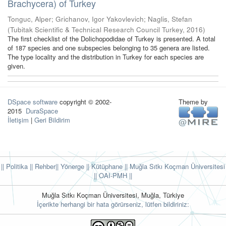
Brachycera) of Turkey
Tonguc, Alper
;
Grichanov, Igor Yakovlevich
;
Naglis, Stefan
(
Tubitak Scientific & Technical Research Council Turkey
,
2016
)
The first checklist of the Dolichopodidae of Turkey is presented. A total
of 187 species and one subspecies belonging to 35 genera are listed.
The type locality and the distribution in Turkey for each species are
given.
DSpace software
copyright © 2002-
Theme by
2015
DuraSpace
İletişim
|
Geri Bildirim
|| Politika
|| Rehber
|| Yönerge
|| Kütüphane
|| Muğla Sıtkı Koçman Üniversitesi
||
OAI-PMH ||
Muğla Sıtkı Koçman Üniversitesi, Muğla, Türkiye
İçerikte herhangi bir hata görürseniz, lütfen bildiriniz: