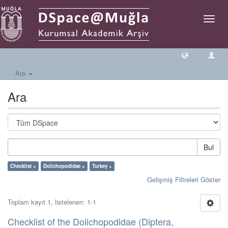
Geçiş
Yönlen
Ara
Ara
Bul
Checklist ×
Dolichopodidae ×
Turkey ×
Gelişmiş Filtreleri Göster
Toplam kayıt 1, listelenen: 1-1
Checklist of the Dolichopodidae (Diptera,