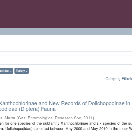
odidae ×
Turkey ×
Gelişmiş Filtrel
 Xanthochlorinae and New Records of Dolichopodinae in 
podidae (Diptera) Fauna
as, Murat
(
Gazi Entomological Research Soc
,
2011
)
ven for one species of the subfamily Xanthochlorinae and six species of the s
era: Dolichopodidae) collected between May 2009 and May 2010 in the Inner 