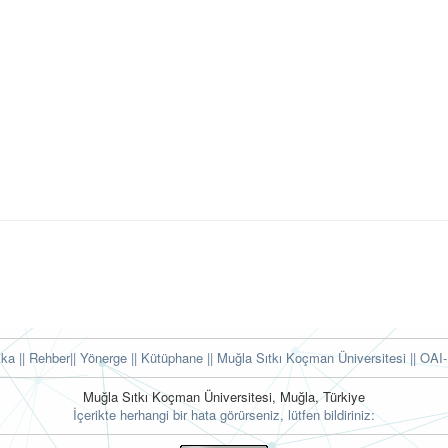
tika
|| Rehber
|| Yönerge
|| Kütüphane
|| Muğla Sıtkı Koçman Üniversitesi ||
OAI-
Muğla Sıtkı Koçman Üniversitesi, Muğla, Türkiye
İçerikte herhangi bir hata görürseniz, lütfen bildiriniz: