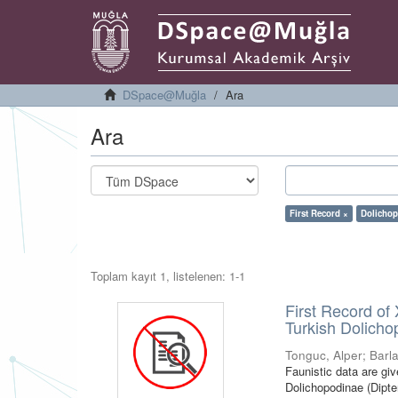
DSpace@Muğla
Ara
Ara
First Record ×
Dolichop
Toplam kayıt 1, listelenen: 1-1
First Record of
Turkish Dolicho
Tonguc, Alper
;
Barl
Faunistic data are gi
Dolichopodinae (Dipt