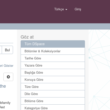
Türkçe
Giriş
Göz at
Tüm DSpace
Bul
Bölümler & Koleksiyonlar
Tarihe Göre
Yazara Göre
eri Göster
Başlığa Göre
Konuya Göre
the
Türe Göre
Dile Göre
Bölüme Göre
ubfamily
West
Kategoriye Göre