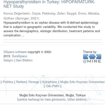
Hypoparathyroidism in Turkey: HIPOPARATURK-
NET Study
Konca Değertekin, Ceyla
;
Pekkolay, Zafer
;
Saygılı, Emre
;
Akbaba,
Gülhan
(
Springer
,
2021
)
Hypoparathyroidism is an orphan disease with ill-defined epidemiology
that is subject to geographic variability. We conducted this study to
assess the demographics, etiologic distribution, treatment patterns and
complication ...
DSpace software
copyright © 2002-
Theme by
2015
DuraSpace
İletişim
|
Geri Bildirim
|| Politika
|| Rehber
|| Yönerge
|| Kütüphane
|| Muğla Sıtkı Koçman Üniversitesi
||
OAI-PMH ||
Muğla Sıtkı Koçman Üniversitesi, Muğla, Türkiye
İçerikte herhangi bir hata görürseniz, lütfen bildiriniz: