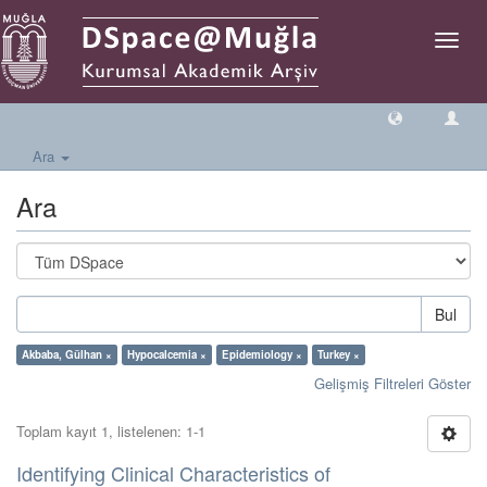
Geçiş
Yönlen
Ara
Ara
Bul
Akbaba, Gülhan ×
Hypocalcemia ×
Epidemiology ×
Turkey ×
Gelişmiş Filtreleri Göster
Toplam kayıt 1, listelenen: 1-1
Identifying Clinical Characteristics of