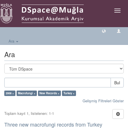
Geçiş
Yönlen
Ara
Ara
Bul
2008 ×
Macrofungi ×
New Records ×
Turkey ×
Gelişmiş Filtreleri Göster
Toplam kayıt 1, listelenen: 1-1
Three new macrofungi records from Turkey