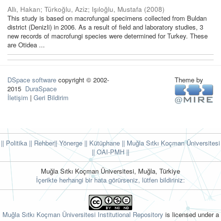
Allı, Hakan
;
Türkoğlu, Aziz
;
Işıloğlu, Mustafa
(
2008
)
This study is based on macrofungal specimens collected from Buldan
district (Denizli) in 2006. As a result of field and laboratory studies, 3
new records of macrofungi species were determined for Turkey. These
are Otidea ...
DSpace software
copyright © 2002-
Theme by
2015
DuraSpace
İletişim
|
Geri Bildirim
|| Politika
|| Rehber
|| Yönerge
|| Kütüphane
|| Muğla Sıtkı Koçman Üniversitesi
||
OAI-PMH ||
Muğla Sıtkı Koçman Üniversitesi, Muğla, Türkiye
İçerikte herhangi bir hata görürseniz, lütfen bildiriniz:
Muğla Sıtkı Koçman Üniversitesi Institutional Repository
is licensed under a