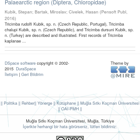
Palaearctic region (Diptera, Chloropidae)
Kubik, Stepan
;
Bartak, Miroslav
;
Civelek, Hasan
(
Pensoft Publ
,
2016
)
Tricimba rudolfi Kubik, sp. n. (Czech Republic, Portugal), Tricimba
chalupi Kubik, sp. n. (Czech Republic), and Tricimba dursuni Kubik, sp.
n. (Turkey) are described and illustrated. First records of Tricimba
kaplanae ...
DSpace software
copyright © 2002-
Theme by
2015
DuraSpace
İletişim
|
Geri Bildirim
|| Politika
|| Rehber
|| Yönerge
|| Kütüphane
|| Muğla Sıtkı Koçman Üniversitesi
||
OAI-PMH ||
Muğla Sıtkı Koçman Üniversitesi, Muğla, Türkiye
İçerikte herhangi bir hata görürseniz, lütfen bildiriniz: