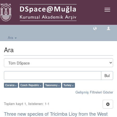
Geçiş
Yönlen
Ara
Ara
Bul
Corsica ×
Czech Republic ×
Taxonomy ×
Turkey ×
Gelişmiş Filtreleri Göster
Toplam kayıt 1, listelenen: 1-1
Three new species of Tricimba Lioy from the West