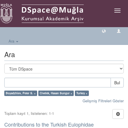
Geçiş
Yönlen
Ara
Ara
Bul
Boyadzhiev, Peter S. ×
Civelek, Hasan Sungur ×
Turkey ×
Gelişmiş Filtreleri Göster
Toplam kayıt 1, listelenen: 1-1
Contributions to the Turkish Eulophidae