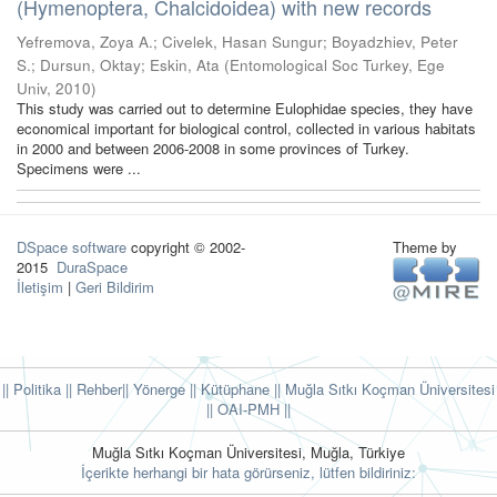
(Hymenoptera, Chalcidoidea) with new records
Yefremova, Zoya A.
;
Civelek, Hasan Sungur
;
Boyadzhiev, Peter
S.
;
Dursun, Oktay
;
Eskin, Ata
(
Entomological Soc Turkey, Ege
Univ
,
2010
)
This study was carried out to determine Eulophidae species, they have
economical important for biological control, collected in various habitats
in 2000 and between 2006-2008 in some provinces of Turkey.
Specimens were ...
DSpace software
copyright © 2002-
Theme by
2015
DuraSpace
İletişim
|
Geri Bildirim
|| Politika
|| Rehber
|| Yönerge
|| Kütüphane
|| Muğla Sıtkı Koçman Üniversitesi
||
OAI-PMH ||
Muğla Sıtkı Koçman Üniversitesi, Muğla, Türkiye
İçerikte herhangi bir hata görürseniz, lütfen bildiriniz: