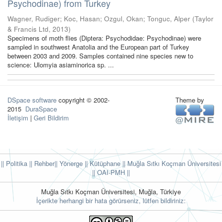
Psychodinae) from Turkey
Wagner, Rudiger
;
Koc, Hasan
;
Ozgul, Okan
;
Tonguc, Alper
(
Taylor
& Francis Ltd
,
2013
)
Specimens of moth flies (Diptera: Psychodidae: Psychodinae) were
sampled in southwest Anatolia and the European part of Turkey
between 2003 and 2009. Samples contained nine species new to
science: Ulomyia asiaminorica sp. ...
DSpace software
copyright © 2002-
Theme by
2015
DuraSpace
İletişim
|
Geri Bildirim
|| Politika
|| Rehber
|| Yönerge
|| Kütüphane
|| Muğla Sıtkı Koçman Üniversitesi
||
OAI-PMH ||
Muğla Sıtkı Koçman Üniversitesi, Muğla, Türkiye
İçerikte herhangi bir hata görürseniz, lütfen bildiriniz: