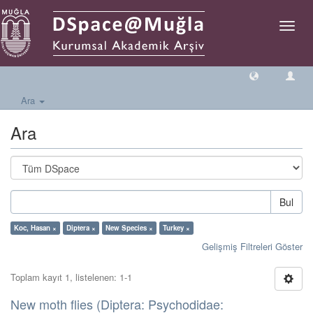
Geçiş
Yönlen
Ara
Ara
Bul
Koc, Hasan ×
Diptera ×
New Species ×
Turkey ×
Gelişmiş Filtreleri Göster
Toplam kayıt 1, listelenen: 1-1
New moth flies (Diptera: Psychodidae: