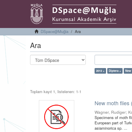
DSpace@Muğla
Ara
Ara
2013 ×
Diptera ×
New 
Toplam kayıt 1, listelenen: 1-1
New moth flies 
Wagner, Rudiger
;
K
Specimens of moth fl
European part of Tur
asiaminorica sp. ...