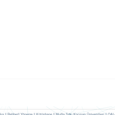
tika
|| Rehber
|| Yönerge
|| Kütüphane
|| Muğla Sıtkı Koçman Üniversitesi ||
OAI-