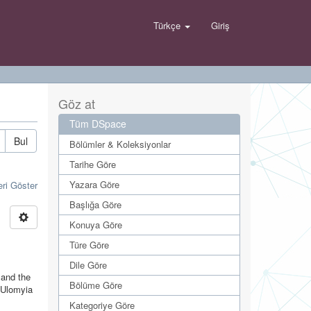
Türkçe
Giriş
Göz at
Tüm DSpace
Bul
Bölümler & Koleksiyonlar
Tarihe Göre
Yazara Göre
eri Göster
Başlığa Göre
Konuya Göre
Türe Göre
Dile Göre
 and the
Bölüme Göre
 Ulomyia
Kategoriye Göre