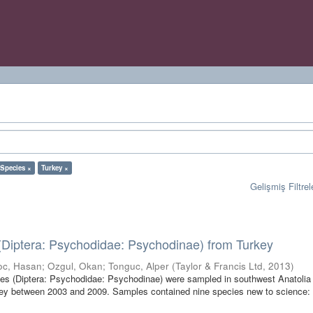
Species ×
Turkey ×
Gelişmiş Filtrel
(Diptera: Psychodidae: Psychodinae) from Turkey
oc, Hasan
;
Ozgul, Okan
;
Tonguc, Alper
(
Taylor & Francis Ltd
,
2013
)
ies (Diptera: Psychodidae: Psychodinae) were sampled in southwest Anatolia
key between 2003 and 2009. Samples contained nine species new to science: