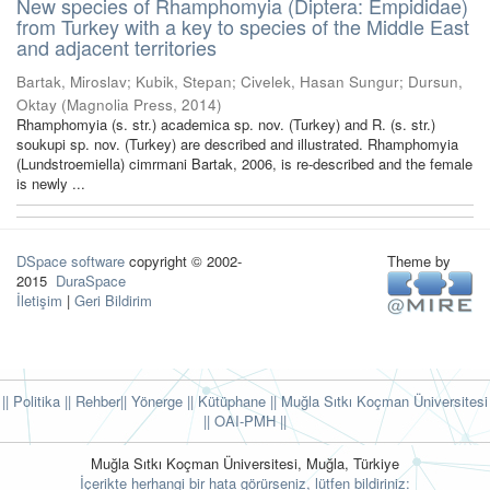
New species of Rhamphomyia (Diptera: Empididae)
from Turkey with a key to species of the Middle East
and adjacent territories
Bartak, Miroslav
;
Kubik, Stepan
;
Civelek, Hasan Sungur
;
Dursun,
Oktay
(
Magnolia Press
,
2014
)
Rhamphomyia (s. str.) academica sp. nov. (Turkey) and R. (s. str.)
soukupi sp. nov. (Turkey) are described and illustrated. Rhamphomyia
(Lundstroemiella) cimrmani Bartak, 2006, is re-described and the female
is newly ...
DSpace software
copyright © 2002-
Theme by
2015
DuraSpace
İletişim
|
Geri Bildirim
|| Politika
|| Rehber
|| Yönerge
|| Kütüphane
|| Muğla Sıtkı Koçman Üniversitesi
||
OAI-PMH ||
Muğla Sıtkı Koçman Üniversitesi, Muğla, Türkiye
İçerikte herhangi bir hata görürseniz, lütfen bildiriniz: