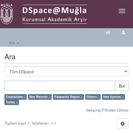
Geçiş
Yönlen
Ara
Ara
Bul
Empidoidea ×
New Records ×
Palaearctic Region ×
Diptera ×
New Species ×
Turkey ×
Gelişmiş Filtreleri Göster
Toplam kayıt 1, listelenen: 1-1