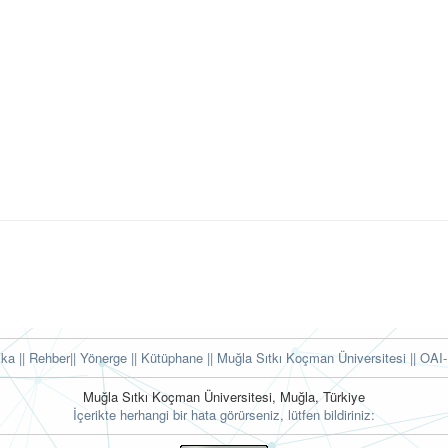
tika
|| Rehber
|| Yönerge
|| Kütüphane
|| Muğla Sıtkı Koçman Üniversitesi ||
OAI-
Muğla Sıtkı Koçman Üniversitesi, Muğla, Türkiye
İçerikte herhangi bir hata görürseniz, lütfen bildiriniz: