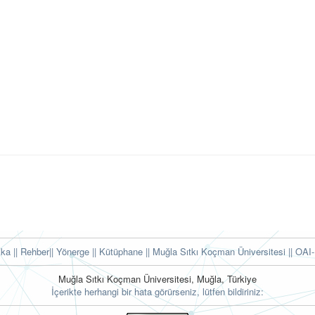
tika
|| Rehber
|| Yönerge
|| Kütüphane
|| Muğla Sıtkı Koçman Üniversitesi ||
OAI-
Muğla Sıtkı Koçman Üniversitesi, Muğla, Türkiye
İçerikte herhangi bir hata görürseniz, lütfen bildiriniz: