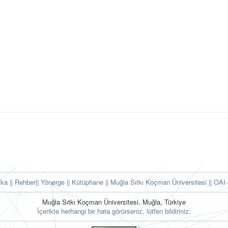
tika
|| Rehber
|| Yönerge
|| Kütüphane
|| Muğla Sıtkı Koçman Üniversitesi ||
OAI-
Muğla Sıtkı Koçman Üniversitesi, Muğla, Türkiye
İçerikte herhangi bir hata görürseniz, lütfen bildiriniz: