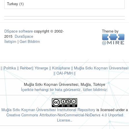
Turkey (1)
DSpace software
copyright © 2002-
Theme by
2015
DuraSpace
İletişim
|
Geri Bildirim
|| Politika
|| Rehber
|| Yönerge
|| Kütüphane
|| Muğla Sıtkı Koçman Üniversitesi
||
OAI-PMH ||
Muğla Sıtkı Koçman Üniversitesi, Muğla, Türkiye
İçerikte herhangi bir hata görürseniz, lütfen bildiriniz:
Muğla Sıtkı Koçman Üniversitesi Institutional Repository
is licensed under a
Creative Commons Attribution-NonCommercial-NoDerivs 4.0 Unported
License.
.