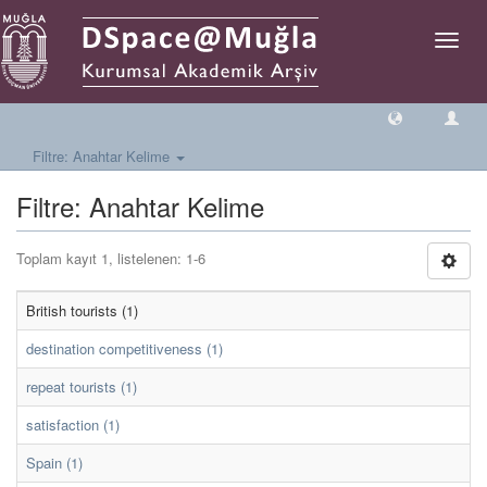
Geçiş
Yönlen
Filtre: Anahtar Kelime
Filtre: Anahtar Kelime
Toplam kayıt 1, listelenen: 1-6
British tourists (1)
destination competitiveness (1)
repeat tourists (1)
satisfaction (1)
Spain (1)