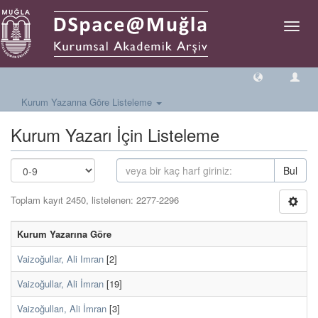
Geçiş
Yönlen
Kurum Yazarına Göre Listeleme
Kurum Yazarı İçin Listeleme
Bul
Toplam kayıt 2450, listelenen: 2277-2296
Kurum Yazarına Göre
Vaizoğullar, Ali Imran
[2]
Vaizoğullar, Ali İmran
[19]
Vaizoğulları, Ali İmran
[3]