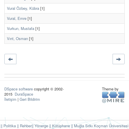
Vural Özbey, Kübra
[1]
Vural, Emre
[1]
Vurkun, Mustafa
[1]
Vırıt, Osman
[1]
DSpace software
copyright © 2002-
Theme by
2015
DuraSpace
İletişim
|
Geri Bildirim
|| Politika
|| Rehber
|| Yönerge
|| Kütüphane
|| Muğla Sıtkı Koçman Üniversitesi